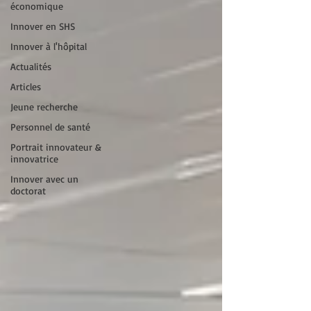
économique
Innover en SHS
Innover à l'hôpital
Actualités
Articles
Jeune recherche
Personnel de santé
Portrait innovateur &
innovatrice
Innover avec un
doctorat