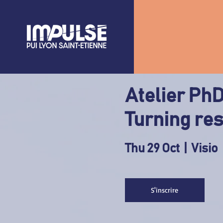
Atelier Ph
Turning res
Thu 29 Oct
  |  
Visio
S'inscrire