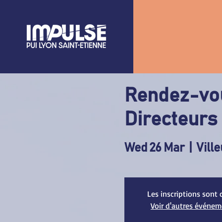
Rendez-vou
Directeurs 
Wed 26 Mar
  |  
Vill
Les inscriptions sont 
Voir d'autres événe