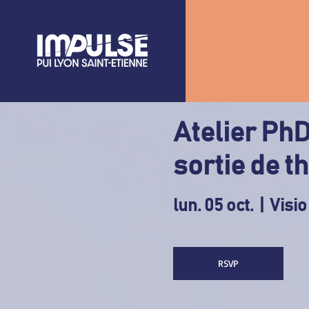
Atelier PhD
sortie de t
lun. 05 oct.
  |  
Visio
RSVP