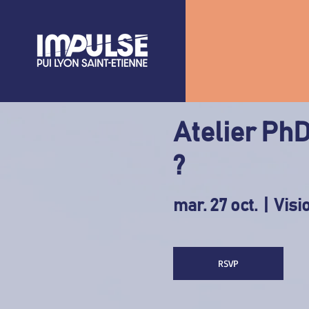
Atelier PhD
?
mar. 27 oct.
  |  
Visi
RSVP