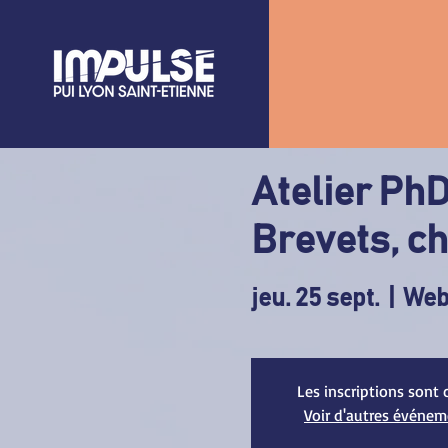
Atelier PhD
Brevets, c
jeu. 25 sept.
  |  
Web
Les inscriptions sont 
Voir d'autres événe