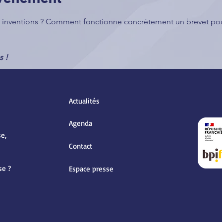
es inventions ? Comment fonctionne concrètement un brevet p
s !
Actualités
Agenda
e,
Contact
se ?
Espace presse