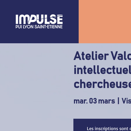
Atelier Val
intellectue
chercheus
mar. 03 mars
  |  
Vis
Les inscriptions sont 