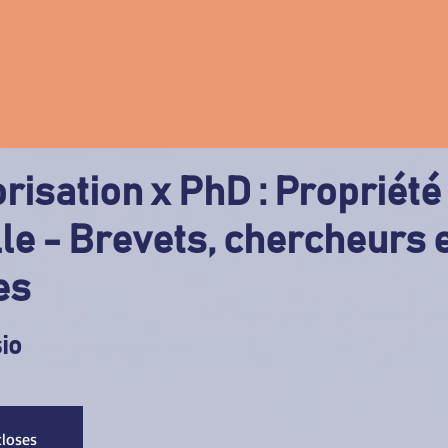
orisation x PhD : Propriété
lle - Brevets, chercheurs 
es
io
closes