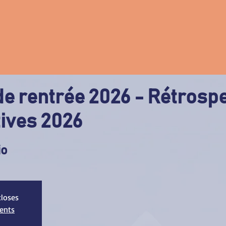
de rentrée 2026 - Rétrosp
tives 2026
io
closes
ments