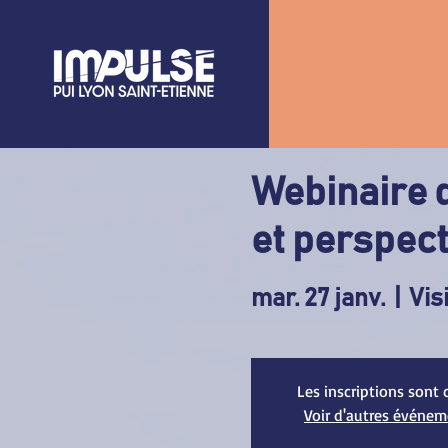
Webinaire 
et perspec
mar. 27 janv.
  |  
Vis
Les inscriptions sont 
Voir d'autres événe