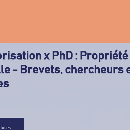
orisation x PhD : Propriété
lle - Brevets, chercheurs 
es
closes