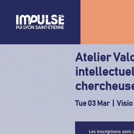
Atelier Val
intellectue
chercheus
Tue 03 Mar
  |  
Visio
Les inscriptions sont 