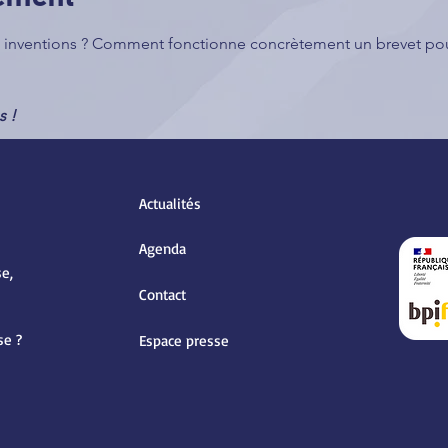
es inventions ? Comment fonctionne concrètement un brevet p
s !
Actualités
Agenda
e,
Contact
se ?
Espace presse