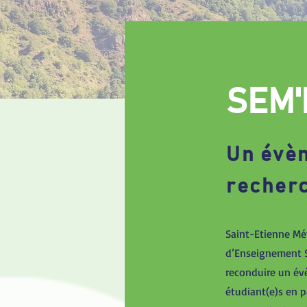
SEM'
Un évèn
recherc
Saint-Etienne Mé
d’Enseignement Su
reconduire un évè
étudiant(e)s en p