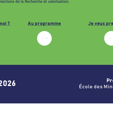
rections de la Recherche et valorisation.
moi ?
Au programme
Je veux pr
Pr
 2026
École des Min