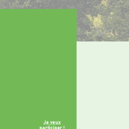
Je veux
participer !