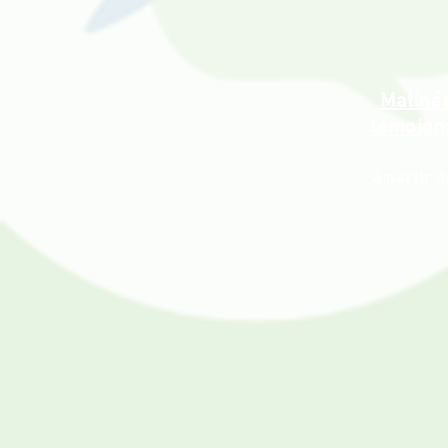
Matiné
témoign
à partir 