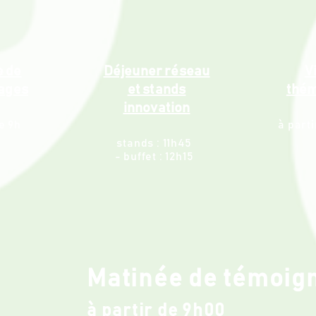
e de
Déjeuner réseau
V
ages
et stands
thém
innovation
de 9h
à parti
stands : 11h45
-
buffet : 12h15
Matinée de témoig
à partir de 9h00