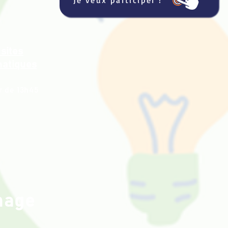
Je veux participer !
isites
atiques
r de 13h45
nage