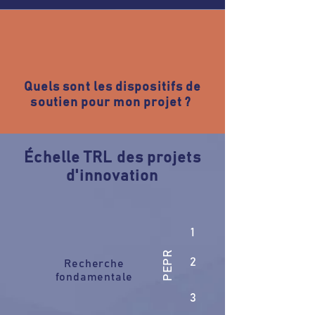
Quels sont les dispositifs de
soutien pour mon projet ?
Échelle TRL des projets
d'innovation
1
PEPR
2
Recherche
fondamentale
3