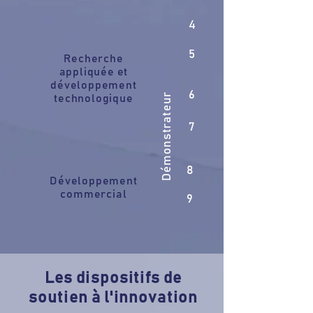
4
5
Recherche
appliquée et
développement
6
Démonstrateur
technologique
7
8
Développement
commercial
9
Les dispositifs de
soutien à l'innovation