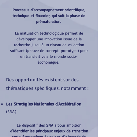
Processus d'accompagnement scientifique,
technique et financier, qui suit la phase de
prématuration.
La maturation technologique permet de
développer une innovation issue de la
recherche jusqu'à un niveau de validation
suffisant (preuve de concept, prototype) pour
un transfert vers le monde socio-
économique.
Des opportunités existent sur des
thématiques spécifiques, notamment :
Les
Stratégies Nationales d'Accélération
(SNA)
Le dispositif des SNA a pour ambition
d'
identifier les principaux enjeux de transition
socio-économique
à venir et d'y investir de