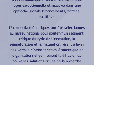
façon exceptionnelle et massive dans une
approche globale (financements, normes,
fiscalité...).
17 consortia thématiques ont été sélectionnés
au niveau national pour soutenir un segment
critique du cycle de l’innovation,
la
prématuration et la maturation
, visant à lever
des verrous d’ordre technico-économique et
organisationnel qui freinent la diffusion de
nouvelles solutions issues de la recherche
publique vers la société.
Recherche
dont
PEPR
Prématuration
TRL 1/2 à 3