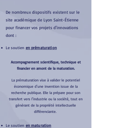
De nombreux dispositifs existent sur le
site académique de Lyon Saint-Étienne
pour financer vos projets d'innovations
dont :
Le soutien
en prématuration
Accompagnement scientifique, technique et
financier en amont de la maturation.
La prématuration vise à valider le potentiel
économique d'une invention issue de la
recherche publique. Elle la prépare pour son
transfert vers l'industrie ou la société, tout en
générant de la propriété intellectuelle
différenciante.
Le soutien
en maturation