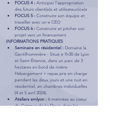
FOCUS 4 :
 Anticiper l’appropriation 
des futurs client(e)s et utilisateur(ice)s
FOCUS 5 :
 Construire son équipe et 
travailler avec un·e CEO
FOCUS 6 :
 Construire et pitcher son 
projet vers un financement
INFORMATIONS PRATIQUES
Seminaire en résidentiel :
 Domaine la 
Gentilhommière - Situé à 1h30 de Lyon 
et Saint-Étienne, dans un parc de 3 
hectares en bord de rivière. 
Hébergement + repas pris en charge 
pendant les deux jours et une nuit en 
résidentiel, en chambres individuelles 
(4 et 5 avril 2024).
Ateliers emlyon :
 6 matinées au coeur 
du Campus de La Doua, dans les 
locaux de 
PULSALYS
 (19/04 
–
 03/05 
–
17/05 
–
 31/05 
–
 14/06 
–
 28/06)
POUR VOUS INSCRIRE 
Préinscription : 
ici