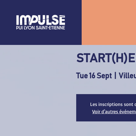
START(H)E
Tue 16 Sept
  |  
Vill
Les inscriptions sont 
Voir d'autres événe