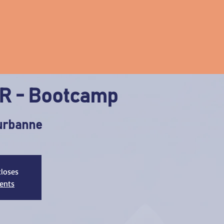
R - Bootcamp
eurbanne
closes
ments