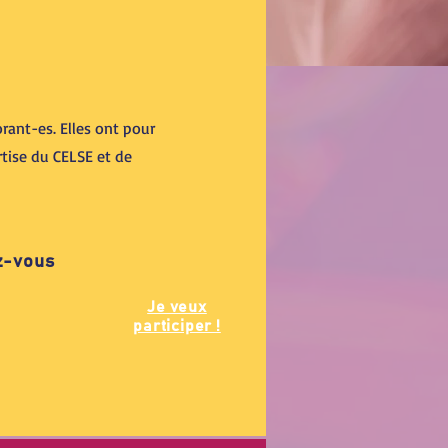
rant-es. Elles ont pour
rtise du CELSE et de
z-vous
Je veux
participer !