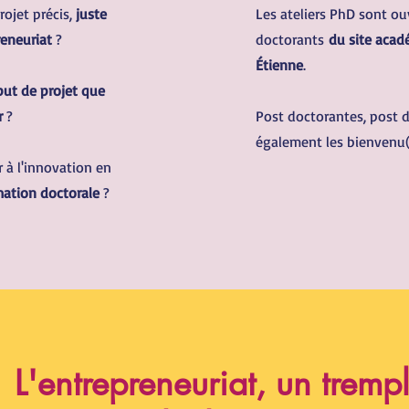
ojet précis,
juste
Les ateliers PhD sont ou
reneuriat
?
doctorants
du site acad
Étienne
.
ut de projet que
r
?
Post doctorantes, post 
également les bienvenu(
 à l'innovation en
mation doctorale
?
L'entrepreneuriat, un trempl