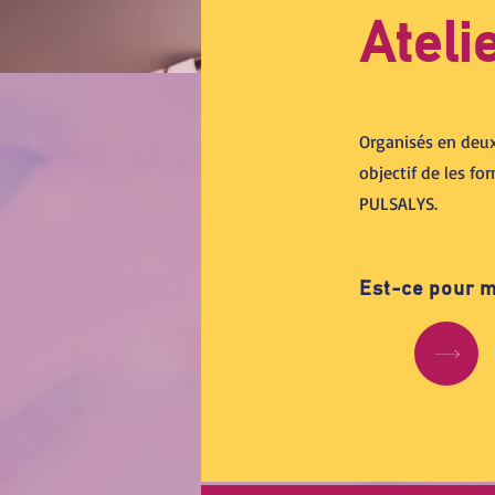
Ateli
Organisés en deux
objectif de les fo
PULSALYS.
Est-ce pour m