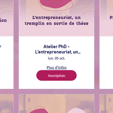
r
Atelier PhD -
L'entrepreneuriat, un
tremplin en sortie de thèse
c
lun. 05 oct.
Plus d'infos
Inscription