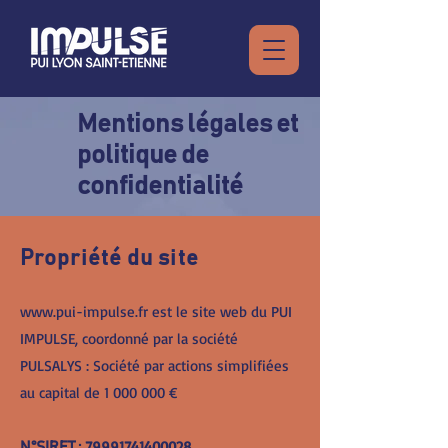
Mentions légales et
politique de
confidentialité
Propriété du site
www.pui-impulse.fr
est le site web du PUI
IMPULSE, coordonné par la société
PULSALYS : Société par actions simplifiées
au capital de
1 000 000
€
79991741400028
N°SIRET :