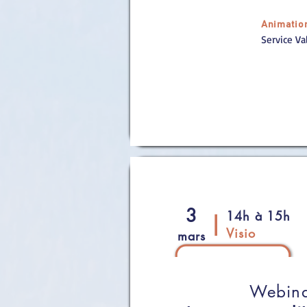
Animatio
Service Va
Toute la c
ommunauté sc
(C, PH, IR, IE, doctoran
3
14h à 15h
|
Visio
mars
Webina