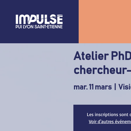
Atelier Ph
chercheur-
mar. 11 mars
  |  
Visi
Les inscriptions sont 
Voir d'autres événe