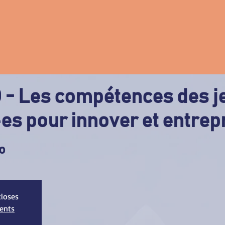
D - Les compétences des 
es pour innover et entrep
o
closes
ments