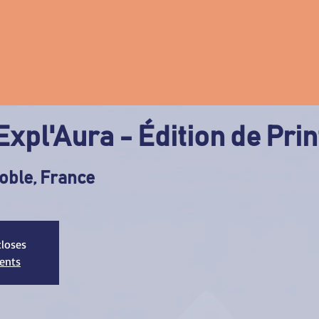
xpl'Aura - Édition de Pri
oble, France
closes
ments